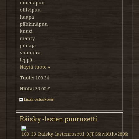
omenapuu
oliivipuu
haapa
pähkinäpuu
kuusi
mänty
pihlaja
vaahtera
leppä..
Näytä tuote »
Tuote:
100 34
Hinta:
35.00 €
Lisää ostoskoriin
Räisky -lasten puurusetti