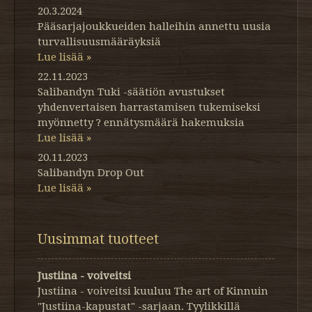
20.3.2024
Pääsarjajoukkueiden halleihin annettu uusia
turvallisuusmääräyksiä
Lue lisää »
22.11.2023
Salibandyn Tuki -säätiön avustukset
yhdenvertaisen harrastamisen tukemiseksi
myönnetty ? ennätysmäärä hakemuksia
Lue lisää »
20.11.2023
Salibandyn Drop Out
Lue lisää »
Uusimmat tuotteet
Justiina - voiveitsi
Justiina - voiveitsi kuuluu The art of Kinnuin
"Justiina-kapustat" -sarjaan. Tyylikkillä