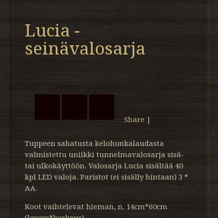
Lucia -
seinävalosarja
Share
|
Tuppeen sahatusta kelohonkalaudasta
valmistettu uniikki tunnelmavalosarja sisä-
tai ulkokäyttöön. Valosarja Lucia sisältää 40
kpl LED valoja. Paristot (ei sisälly hintaan) 3 *
AA.
Koot vaihtelevat hieman, n. 14cm*60cm
(leveys*korkeus).