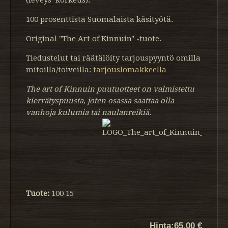
100 prosenttista Suomalaista käsityötä.
Original "The Art of Kinnuin" -tuote.
Tiedustelut tai räätälöity tarjouspyyntö omilla
mitoilla/toiveilla:
tarjouslomakkeella
The art of Kinnuin puutuotteet on valmistettu
kierrätyspuusta, joten osassa saattaa olla
vanhoja kulumia tai naulanreikiä.
Tuote:
100 15
Hinta:
65.00 €