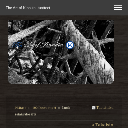
The Art of Kinnuin -tuotteet
Tuotehaku
Päätaso
››
100 Puutuotteet
››
Lucia -
seinävalosarja
« Takaisin