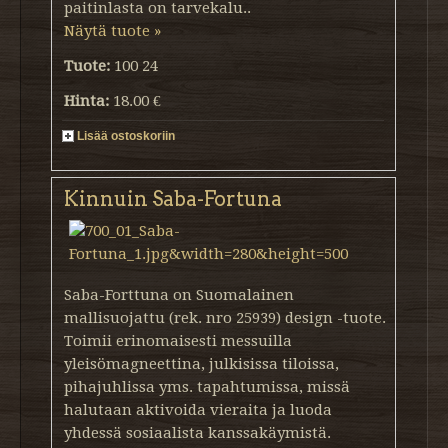
paitinlasta on tarvekalu..
Näytä tuote »
Tuote:
100 24
Hinta:
18.00 €
Lisää ostoskoriin
Kinnuin Saba-Fortuna
Saba-Forttuna on Suomalainen
mallisuojattu (rek. nro 25939) design -tuote.
Toimii erinomaisesti messuilla
yleisömagneettina, julkisissa tiloissa,
pihajuhlissa yms. tapahtumissa, missä
halutaan aktivoida vieraita ja luoda
yhdessä sosiaalista kanssakäymistä.