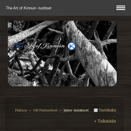
The Art of Kinnuin -tuotteet
Tuotehaku
Päätaso
››
100 Puutuotteet
››
Janne -lasialuset
« Takaisin