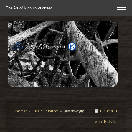
The Art of Kinnuin -tuotteet
Tuotehaku
Päätaso
››
100 Puutuotteet
››
Jalmari -hylly
« Takaisin