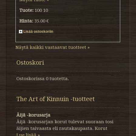
Tuote:
100 10
Hinta:
35.00 €
Lisää ostoskoriin
Näytä kaikki vastaavat tuotteet »
Ostoskori
Ostoskorissa 0 tuotetta.
The Art of Kinnuin -tuotteet
Äijä -korusarja
Äijä -korusarjan korut tulevat suoraan tosi
äijien taivaasta eli rautakaupasta. Korut
Lue lisää »