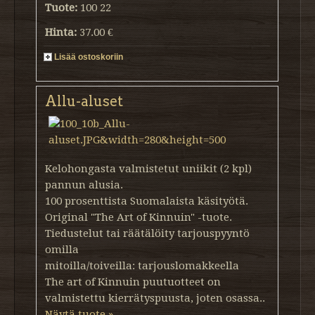
Tuote:
100 22
Hinta:
37.00 €
Lisää ostoskoriin
Allu-aluset
Kelohongasta valmistetut uniikit (2 kpl)
pannun alusia.
100 prosenttista Suomalaista käsityötä.
Original "The Art of Kinnuin" -tuote.
Tiedustelut tai räätälöity tarjouspyyntö
omilla
mitoilla/toiveilla: tarjouslomakkeella
The art of Kinnuin puutuotteet on
valmistettu kierrätyspuusta, joten osassa..
Näytä tuote »