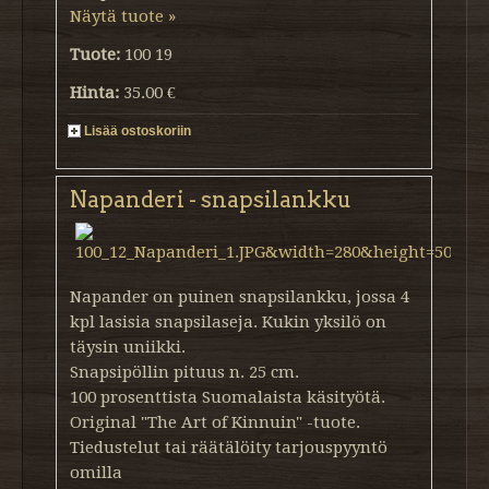
Näytä tuote »
Tuote:
100 19
Hinta:
35.00 €
Lisää ostoskoriin
Napanderi - snapsilankku
Napander on puinen snapsilankku, jossa 4
kpl lasisia snapsilaseja. Kukin yksilö on
täysin uniikki.
Snapsipöllin pituus n. 25 cm.
100 prosenttista Suomalaista käsityötä.
Original "The Art of Kinnuin" -tuote.
Tiedustelut tai räätälöity tarjouspyyntö
omilla