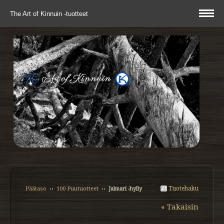
The Art of Kinnuin -tuotteet
Tuotehaku
Päätaso
››
100 Puutuotteet
››
Jalmari -hylly
« Takaisin